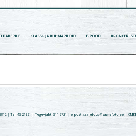
D PABERILE
KLASSI- JA RÜHMAPILDID
E-POOD
BRONEERI ST
93812 | Tel: 45 21921 | Tegevjuht: 511 3721 | e-post: saarefoto@saarefoto.ee | K