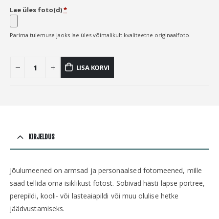
Lae üles foto(d)
*
Parima tulemuse jaoks lae üles võimalikult kvaliteetne originaalfoto.
LISA KORVI
KIRJELDUS
Jõulumeened on armsad ja personaalsed fotomeened, mille
saad tellida oma isiklikust fotost. Sobivad hästi lapse portree,
perepildi, kooli- või lasteaiapildi või muu olulise hetke
jäädvustamiseks.