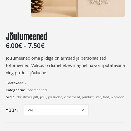
Jõulumeened
Hinnavahemik:
6.00
€
–
7.50
€
6.00€
kuni
Jõulumeened oma pildiga on armsad ja personaalsed
7.50€
fotomeened. Valikus on lumehelves magnetina või riputatavana
ning puidust jõuluehe.
Tootekood:
-
Kategooria:
Fotomeened
Sildid:
christmas
,
gift
,
jõul
,
jõuluehe
,
ornament
,
puidust
,
star
,
täht
,
wooden
TÜÜP