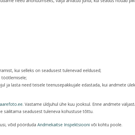
udame need anonüümseks, välja arvatud juhul, kui seadus nõuab pikem
amist, kui selleks on seadusest tulenevad eeldused;
 töötlemisele;
ul ja lasta need teisele teenusepakkujale edastada, kui andmete üle
aarefoto.ee
. Vastame üldjuhul ühe kuu jooksul. Enne andmete väljas
 säilitama seadusest tuleneva kohustuse tõttu.
igusi, võid pöörduda
Andmekaitse Inspektsiooni
või kohtu poole.