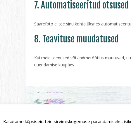
7. Automatiseeritud otsused
Saarefoto ei tee sinu kohta üksnes automatiseeritud
8. Teavituse muudatused
Kui meie teenused või andmetöötlus muutuvad, uuen
uuendamise kuupäev.
Saarefoto OÜ | Kiriku tn. 2, Kuressaare 
Kasutame küpsiseid teie sirvimiskogemuse parandamiseks, isikup