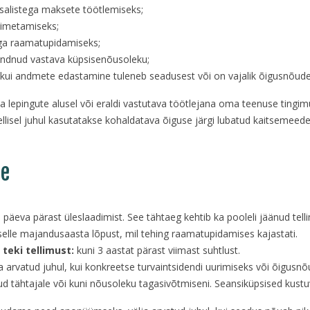
alistega maksete töötlemiseks;
oimetamiseks;
aga raamatupidamiseks;
 andnud vastava küpsisenõusoleku;
, kui andmete edastamine tuleneb seadusest või on vajalik õigusnõude
 lepingute alusel või eraldi vastutava töötlejana oma teenuse tingi
lisel juhul kasutatakse kohaldatava õiguse järgi lubatud kaitsemeede
me
 päeva pärast üleslaadimist. See tähtaeg kehtib ka pooleli jäänud telli
selle majandusaasta lõpust, mil tehing raamatupidamises kajastati.
 teki tellimust:
kuni 3 aastat pärast viimast suhtlust.
a arvatud juhul, kui konkreetse turvaintsidendi uurimiseks või õigus
d tähtajale või kuni nõusoleku tagasivõtmiseni. Seansiküpsised kustuv