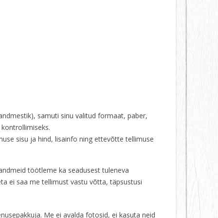
andmestik), samuti sinu valitud formaat, paber,
 kontrollimiseks.
use sisu ja hind, lisainfo ning ettevõtte tellimuse
isandmeid töötleme ka seadusest tuleneva
ta ei saa me tellimust vastu võtta, täpsustusi
enusepakkuja. Me ei avalda fotosid, ei kasuta neid