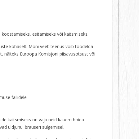
 koostamiseks, esitamiseks või kaitsmiseks.
muste kohaselt. Mõni veebiteenus võib töödelda
t, näiteks Euroopa Komisjoni piisavusotsust või
muse failidele.
nõude kaitsmiseks on vaja neid kauem hoida.
ad üldjuhul brauseri sulgemisel.