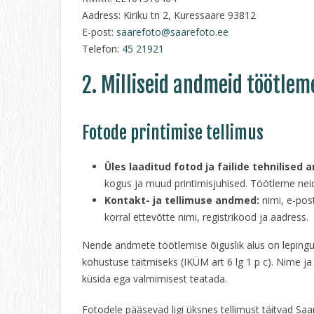
Aadress: Kiriku tn 2, Kuressaare 93812
E-post:
saarefoto@saarefoto.ee
Telefon:
45 21921
2. Milliseid andmeid töötlem
Fotode printimise tellimus
Üles laaditud fotod ja failide tehnilised
kogus ja muud printimisjuhised. Töötleme neid 
Kontakt- ja tellimuse andmed:
nimi, e-post
korral ettevõtte nimi, registrikood ja aadress.
Nende andmete töötlemise õiguslik alus on lepingu
kohustuse täitmiseks (IKÜM art 6 lg 1 p c). Nime ja
küsida ega valmimisest teatada.
Fotodele pääsevad ligi üksnes tellimust täitvad Saa