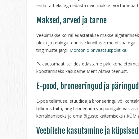
enda tarbeks ega edasta neid makse- või tarnepartn
Maksed, arved ja tarne
Veebimakse korral edastatakse makse algatamiseks
oleku ja tehingu tehnilise kinnituse; me ei saa eg
tingimuste järgi:
Montonio privaatsuspoliitika
.
Pakiautomaati tellides edastame paki kohaletoime
koostamiseks kasutame Merit Aktiva teenust.
E-pood, broneeringud ja päringud
E-poe tellimuse, stuudioaja broneeringu või kontak
tellimus täita, aeg broneerida või päringule vastata
korraldamiseks ja oma õiguste kaitsmiseks (IKÜM art
Veebilehe kasutamine ja küpsised