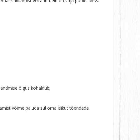
at säilitamist või andmeid on vaja poolelioleva
kandmise õigus kohaldub;
tamist võime paluda sul oma isikut tõendada.