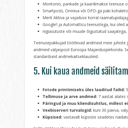
Montonio, pankade ja kaardimakse teenuse os
Smartposti, Omniva või DPD-ga paki kohalet
Merit Aktiva ja vajaduse korral raamatupidaj
Google’i ja Automatticu teenustega, kui oled
riigiasutuste või muude õigustatud saajatega
Teenusepakkujad töötlevad andmeid meie juhiste ja
andmeid väljaspool Euroopa Majanduspiirkonda. Sel
standardseid andmekaitseklausleid.
5. Kui kaua andmeid säilita
Fotode printimiseks üles laaditud failid:
5
Tellimuse ja arve andmed:
7 aastat alates 
Päringud ja muu kliendisuhtlus, millest ei
Veebiserveri turvalogid:
kuni 30 päeva, välj
Küpsised:
vastavalt küpsiste seadetes näidatu