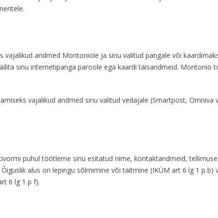
eritele.
 vajalikud andmed Montoniole ja sinu valitud pangale või kaardimaks
a säilita sinu internetipanga paroole ega kaardi täisandmeid. Monton
tamiseks vajalikud andmed sinu valitud vedajale (Smartpost, Omniva
tivormi puhul töötleme sinu esitatud nime, kontaktandmeid, tellimuse 
. Õiguslik alus on lepingu sõlmimine või täitmine (IKÜM art 6 lg 1 p b) 
 6 lg 1 p f).