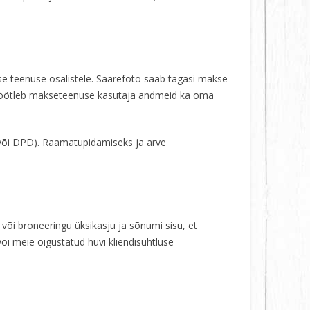
e teenuse osalistele. Saarefoto saab tagasi makse
io töötleb makseteenuse kasutaja andmeid ka oma
 või DPD). Raamatupidamiseks ja arve
või broneeringu üksikasju ja sõnumi sisu, et
või meie õigustatud huvi kliendisuhtluse