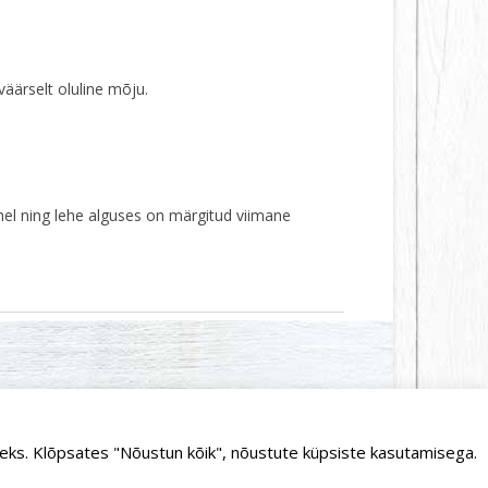
väärselt oluline mõju.
hel ning lehe alguses on märgitud viimane
MKR number: EE101370464 | Reg. kood: 11940060
seks. Klõpsates "Nõustun kõik", nõustute küpsiste kasutamisega.