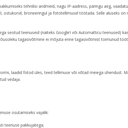
 pakkumiseks tehnilisi andmeid, nagu IP-aadress, päringu aeg, vaadatu
l, ostukorvil, broneeringul ja fototellimusel töötada. Selle aluseks on
ndega seotud teenuseid (näiteks Google’i või Automatticu teenused) kas
 Nõusoleku tagasivõtmine ei mõjuta enne tagasivõtmist toimunud tööt
ormi, laadid fotod üles, teed tellimuse või võtad meiega ühendust. 
itud vedaja.
enuse osutamiseks vajalik:
sti teenuse pakkujatega;