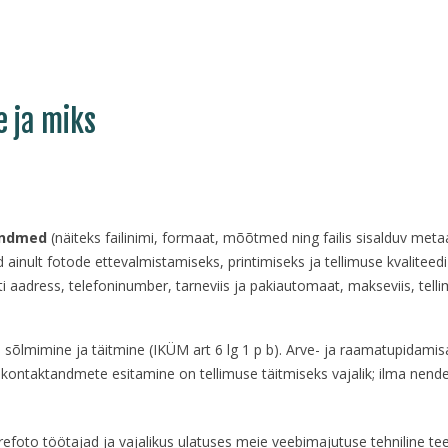
e ja miks
 andmed
(näiteks failinimi, formaat, mõõtmed ning failis sisalduv meta
ainult fotode ettevalmistamiseks, printimiseks ja tellimuse kvaliteedi
i aadress, telefoninumber, tarneviis ja pakiautomaat, makseviis, tellim
 sõlmimine ja täitmine (IKÜM art 6 lg 1 p b). Arve- ja raamatupidam
 kontaktandmete esitamine on tellimuse täitmiseks vajalik; ilma nende
refoto töötajad ja vajalikus ulatuses meie veebimajutuse tehniline te