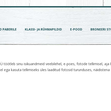
D PABERILE
KLASSI- JA RÜHMAPILDID
E-POOD
BRONEERI ST
Ü töötleb sinu isikuandmeid veebilehel, e-poes, fotode tellimisel, aj
l ega kasuta tellimiseks üles laaditud fotosid turunduses, näidistena 