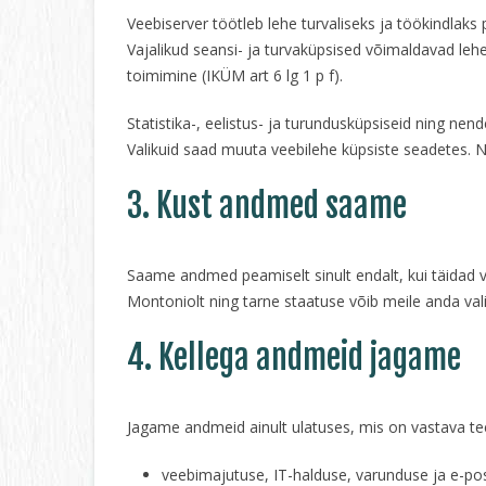
Veebiserver töötleb lehe turvaliseks ja töökindlaks
Vajalikud seansi- ja turvaküpsised võimaldavad lehe
toimimine (IKÜM art 6 lg 1 p f).
Statistika-, eelistus- ja turundusküpsiseid ning ne
Valikuid saad muuta veebilehe küpsiste seadetes.
3. Kust andmed saame
Saame andmed peamiselt sinult endalt, kui täidad v
Montoniolt ning tarne staatuse võib meile anda val
4. Kellega andmeid jagame
Jagame andmeid ainult ulatuses, mis on vastava te
veebimajutuse, IT-halduse, varunduse ja e-po