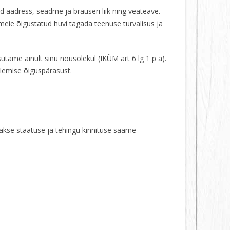
d aadress, seadme ja brauseri liik ning veateave.
 meie õigustatud huvi tagada teenuse turvalisus ja
utame ainult sinu nõusolekul (IKÜM art 6 lg 1 p a).
lemise õiguspärasust.
Makse staatuse ja tehingu kinnituse saame