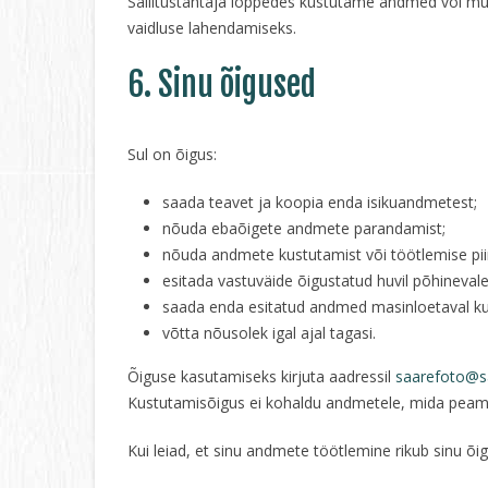
Säilitustähtaja lõppedes kustutame andmed või mu
vaidluse lahendamiseks.
6. Sinu õigused
Sul on õigus:
saada teavet ja koopia enda isikuandmetest;
nõuda ebaõigete andmete parandamist;
nõuda andmete kustutamist või töötlemise piir
esitada vastuväide õigustatud huvil põhinevale
saada enda esitatud andmed masinloetaval kuj
võtta nõusolek igal ajal tagasi.
Õiguse kasutamiseks kirjuta aadressil
saarefoto@s
Kustutamisõigus ei kohaldu andmetele, mida peame
Kui leiad, et sinu andmete töötlemine rikub sinu õ