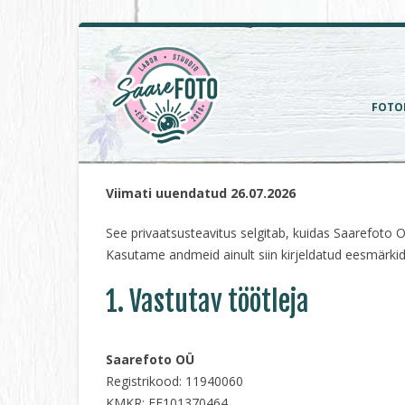
FOTO
Viimati uuendatud 26.07.2026
See privaatsusteavitus selgitab, kuidas Saarefoto O
Kasutame andmeid ainult siin kirjeldatud eesmärkide
1. Vastutav töötleja
Saarefoto OÜ
Registrikood: 11940060
KMKR: EE101370464