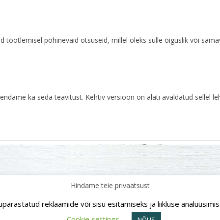
 töötlemisel põhinevaid otsuseid, millel oleks sulle õiguslik või sama
dame ka seda teavitust. Kehtiv versioon on alati avaldatud sellel le
Hindame teie privaatsust
93812 | Tel: 45 21921 | Tegevjuht: 511 3721 | e-post: saarefoto@saarefoto.ee | K
ärastatud reklaamide või sisu esitamiseks ja liikluse analüüsimi
Cookie settings
NÕUS